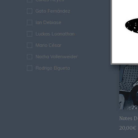
22,00
€
Gato Fernández
Ian Debiase
Luckas Loanathan
Mario César
Nacha Vollenweider
Rodrigo Elgueta
Notes D
20,00
€