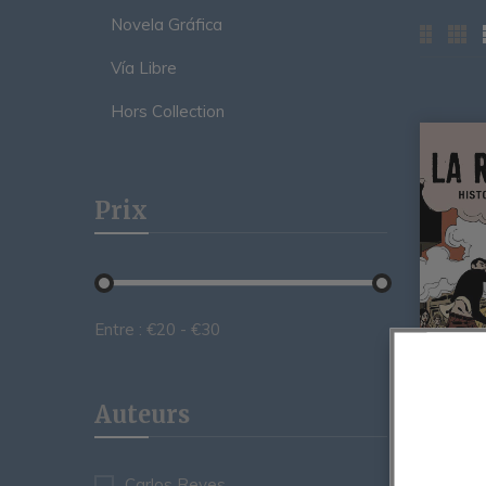
Novela Gráfica
Vía Libre
Hors Collection
Prix
Entre :
€
20
- €
30
Auteurs
La Rébel
Du Cor
Carlos Reyes