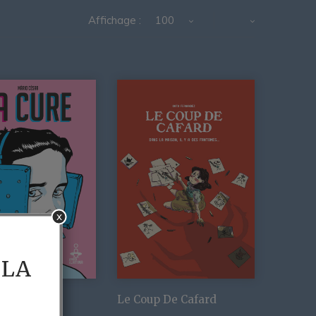
Affichage :
100
x
 LA
Le Coup De Cafard