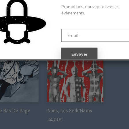
28,00
€
30,00
€
Promotions, nouveaux livres et
évènements.
e Bas De Page
Nous, Les Selk’Nams
24,00
€