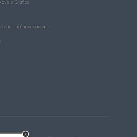
Novela Gráfica
leur - intérieur couleur
s
x