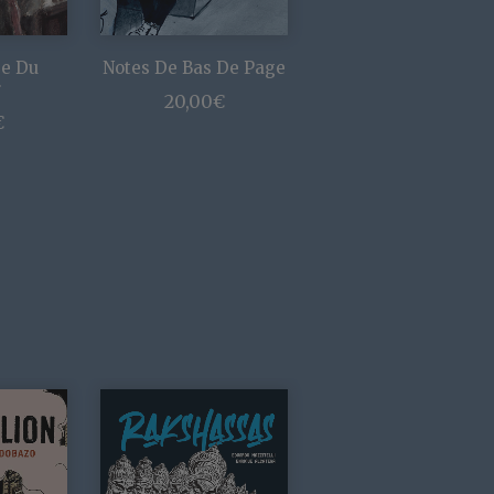
ge Du
Notes De Bas De Page
r
20,00
€
€