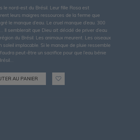
 le nord-est du Brésil. Leur fille Rosa est
irent leurs maigres ressources de la ferme que
lgré le manque d’eau. Le cruel manque d’eau. 300
… Il semblerait que Dieu ait décidé de priver d’eau
 région du Brésil. Les animaux meurent. Les oiseaux
un soleil implacable. Si le manque de pluie ressemble
l faudra peut-être un sacrifice pour que l’eau bénie
Brésil…
UTER AU PANIER