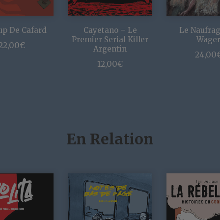
up De Cafard
Cayetano – Le
Le Naufra
Premier Serial Killer
Wage
22,00
€
Argentin
24,00
12,00
€
En Relation