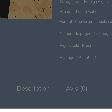
Catégories :
Foreign Rights
,
Brand :
ILatina Éditions
Format : Couverture souple cou
Nombre de pages : 116 page
Rights sold : Brasil
Partage :
Description
Avis (0)