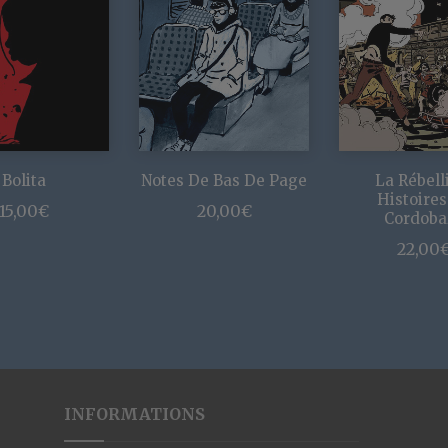
Bolita
Notes De Bas De Page
La Rébell
Histoires
15,00
€
20,00
€
Cordoba
22,00
INFORMATIONS