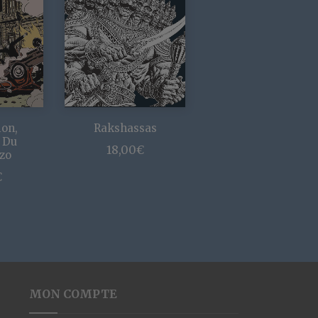
ion,
Rakshassas
 Du
18,00
€
zo
€
MON COMPTE