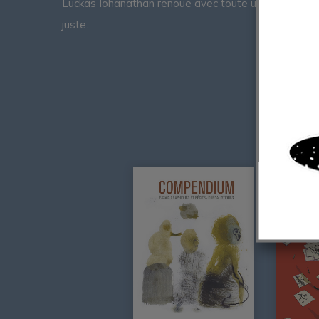
Luckas Iohanathan renoue avec toute une tradition l
juste.