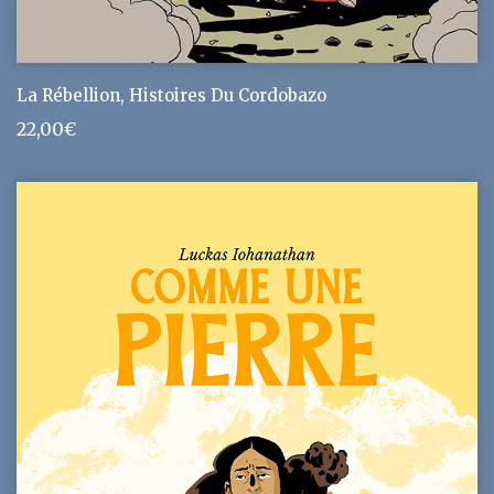
La Rébellion, Histoires Du Cordobazo
22,00
€