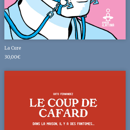
La Cure
30,00
€