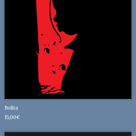
Bolita
15,00
€