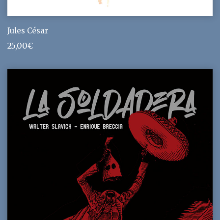
Jules César
25,00
€