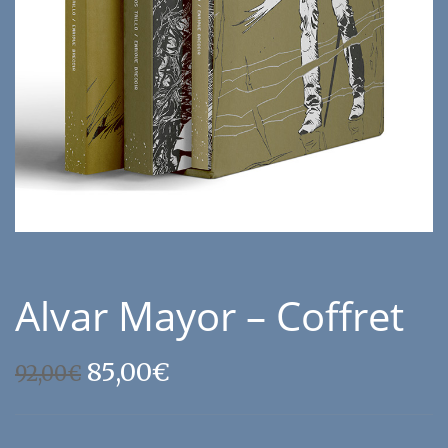
Alvar Mayor – Coffret
Le
Le
85,00
€
92,00
€
prix
prix
initial
actuel
était :
est :