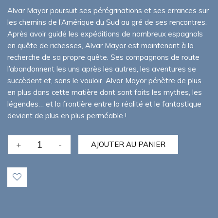
92,00€.
85,00€.
Alvar Mayor poursuit ses pérégrinations et ses errances sur
les chemins de l’Amérique du Sud au gré de ses rencontres.
Après avoir guidé les expéditions de nombreux espagnols
en quête de richesses, Alvar Mayor est maintenant à la
recherche de sa propre quête. Ses compagnons de route
l’abandonnent les uns après les autres, les aventures se
succèdent et, sans le vouloir, Alvar Mayor pénètre de plus
en plus dans cette matière dont sont faits les mythes, les
légendes… et la frontière entre la réalité et le fantastique
devient de plus en plus perméable !
quantité
+
-
AJOUTER AU PANIER
de
Alvar
Mayor
-
Coffret