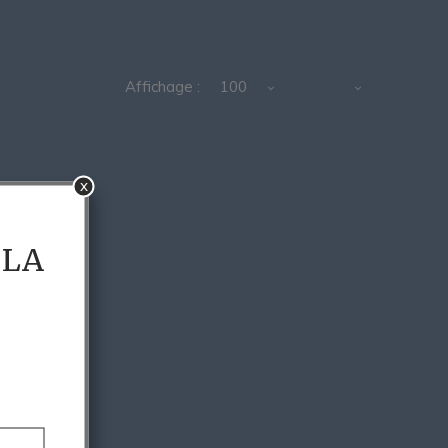
Affichage :
100
x
 LA