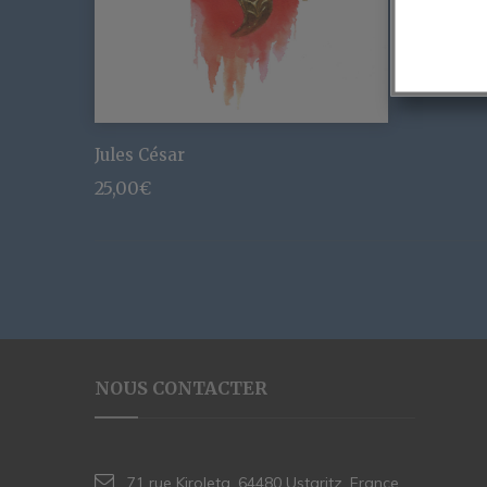
Jules César
25,00
€
NOUS CONTACTER
71 rue Kiroleta, 64480 Ustaritz, France