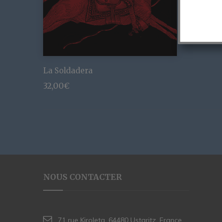
La Soldadera
32,00
€
NOUS CONTACTER
71 rue Kiroleta, 64480 Ustaritz, France