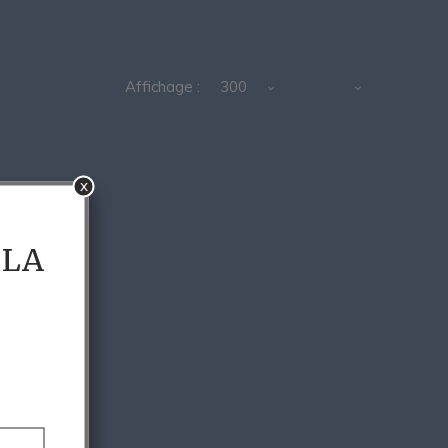
Affichage :
300
x
 LA