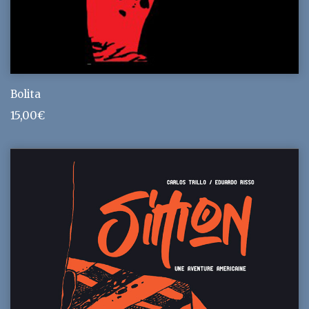
Bolita
15,00
€