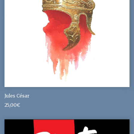
Jules César
25,00
€