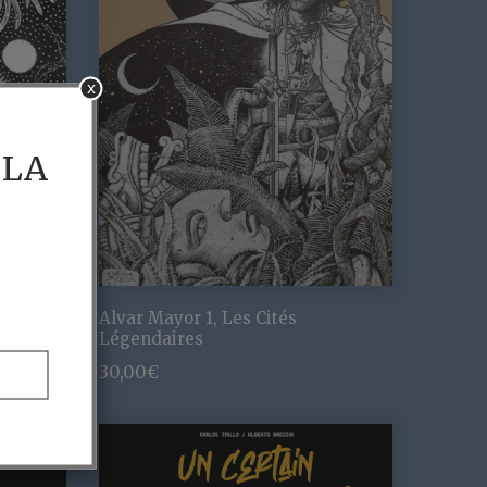
x
 LA
es
Alvar Mayor 1, Les Cités
Légendaires
30,00
€