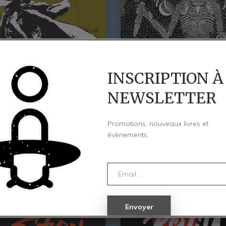
INSCRIPTION À
NEWSLETTER
Promotions, nouveaux livres et
évènements.
ayor 3, La Réalité Des
Alvar Mayor 2, L’origines D
Mythes
30,00
€