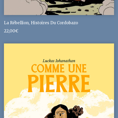
La Rébellion, Histoires Du Cordobazo
22,00
€