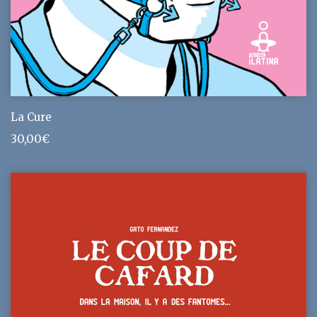
La Cure
30,00
€