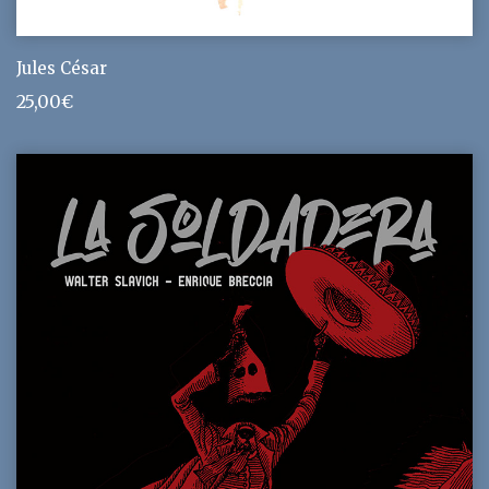
Jules César
25,00
€