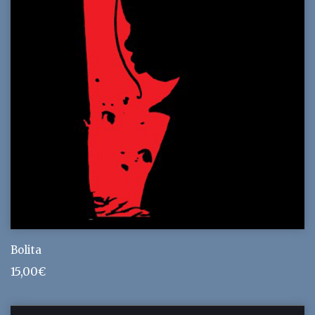
Bolita
15,00
€