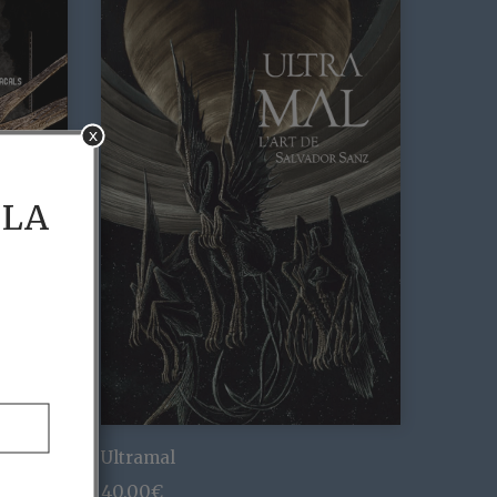
x
 LA
cals
Ultramal
40,00
€