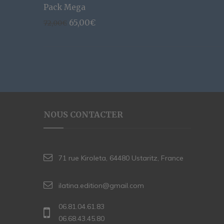
Pack Mega
Le
Le
65,00
€
72,00
€
prix
prix
initial
actuel
était :
est :
72,00€.
65,00€.
NOUS CONTACTER
71 rue Kiroleta, 64480 Ustaritz, France
ilatina.edition@gmail.com
06.81.04.61.83
06.68.43.45.80