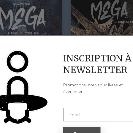
INSCRIPTION À
NEWSLETTER
Promotions, nouveaux livres et
évènements.
 Le Réveil Du Cygne Noir
MEGA 3 : La Danse Des Cha
25,00
€