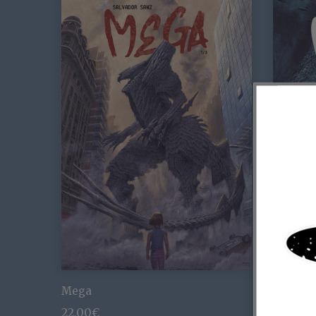
Mega
MEGA 2,
22,00
€
25,00
€