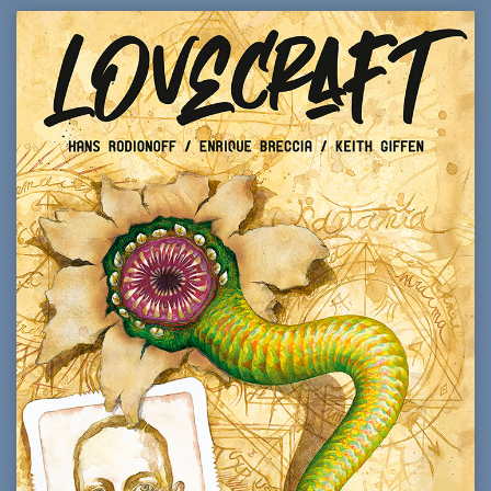
était :
est :
92,00€.
85,00€.