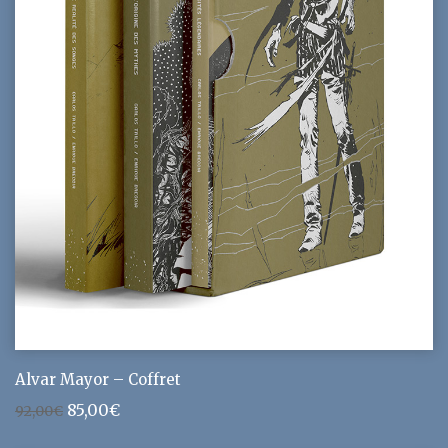
Alvar Mayor – Coffret
Le
Le
85,00
€
92,00
€
prix
prix
initial
actuel