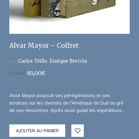
Alvar Mayor – Coffret
par
Carlos Trillo
Enrique Breccia
Le
Le
85,00
€
92,00
€
prix
prix
initial
actuel
était :
est :
Alvar Mayor poursuit ses pérégrinations et ses
92,00€.
85,00€.
errances sur les chemins de l'Amérique du Sud au gré
de ses rencontres. Après avoir guidé les expéditions…
AJOUTER AU PANIER