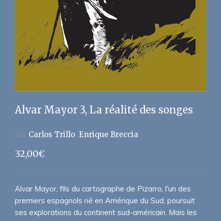
Alvar Mayor 3, La réalité des songes
par
Carlos Trillo
Enrique Breccia
32,00
€
Alvar Mayor, fils du cartographe de Pizarro, l'un des
premiers espagnols né en Amérique du Sud, poursuit
ses explorations du continent sud-américain. Mais les