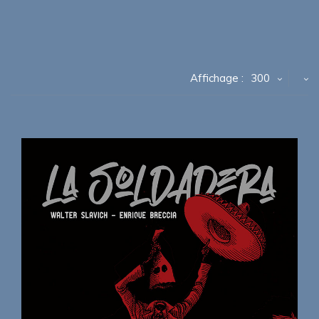
Affichage :
300