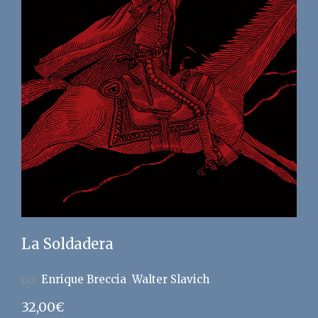
La Soldadera
par
Enrique Breccia
Walter Slavich
32,00
€