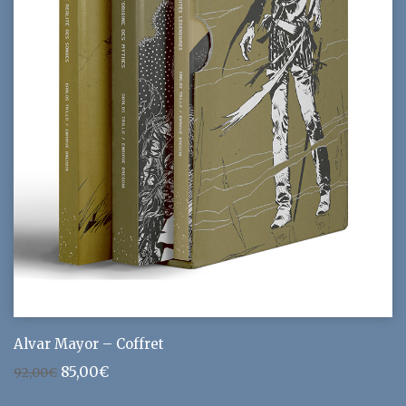
Alvar Mayor – Coffret
Le
Le
85,00
€
92,00
€
prix
prix
initial
actuel