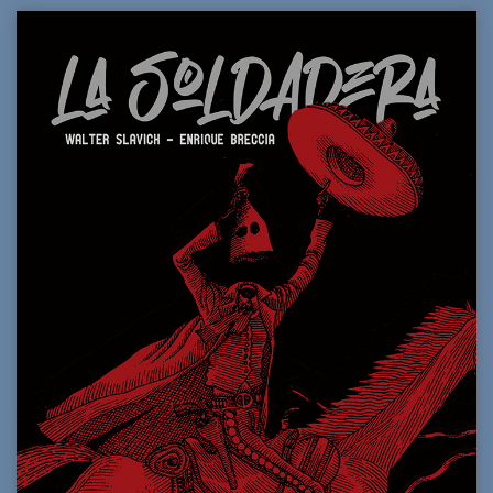
était :
est :
92,00€.
85,00€.