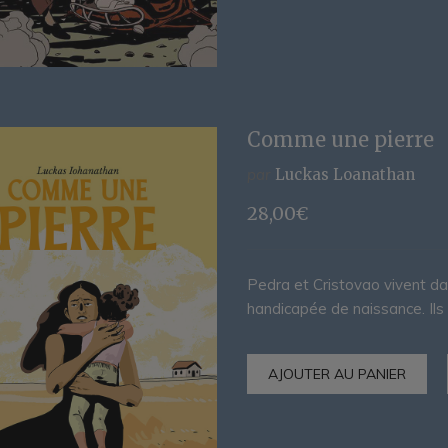
Comme une pierre
par
Luckas Loanathan
28,00
€
Pedra et Cristovao vivent dan
handicapée de naissance. Ils
AJOUTER AU PANIER