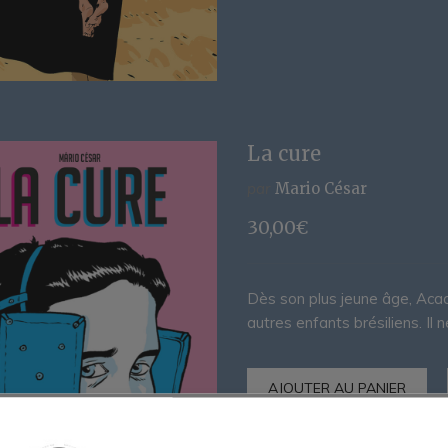
La cure
par
Mario César
30,00
€
Dès son plus jeune âge, Acaci
autres enfants brésiliens. Il 
AJOUTER AU PANIER