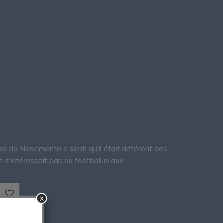
o do Nascimento a senti qu'il était différent des
ne s'intéressait pas au football ni aux…
x