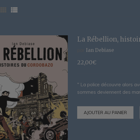
La Rébellion, histo
par
Ian Debiase
22,00
€
" La police découvre alors av
sommes deviennent des manife
AJOUTER AU PANIER