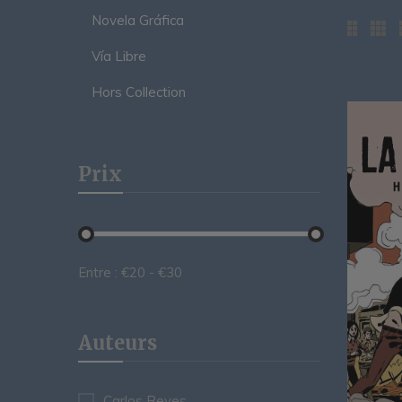
Novela Gráfica
Vía Libre
Hors Collection
Prix
Entre :
€
20
- €
30
Auteurs
Carlos Reyes