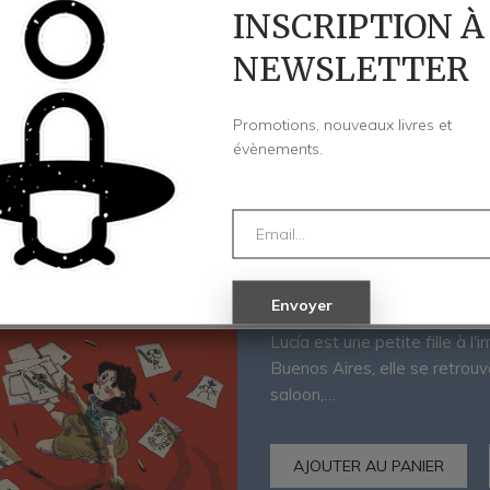
INSCRIPTION À
NEWSLETTER
Promotions, nouveaux livres et
évènements.
Le coup de cafard
par
Gato Fernández
22,00
€
Lucía est une petite fille à
Buenos Aires, elle se retrou
saloon,…
AJOUTER AU PANIER