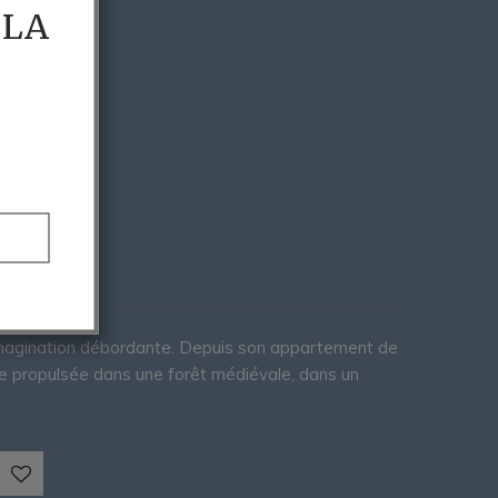
 LA
 l'imagination débordante. Depuis son appartement de
ve propulsée dans une forêt médiévale, dans un