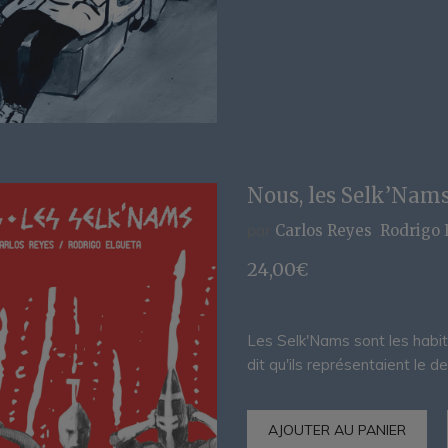
Nous, les Selk’Nam
par
Carlos Reyes
Rodrigo 
24,00
€
Les Selk'Nams sont les habit
dit qu'ils représentaient le 
AJOUTER AU PANIER