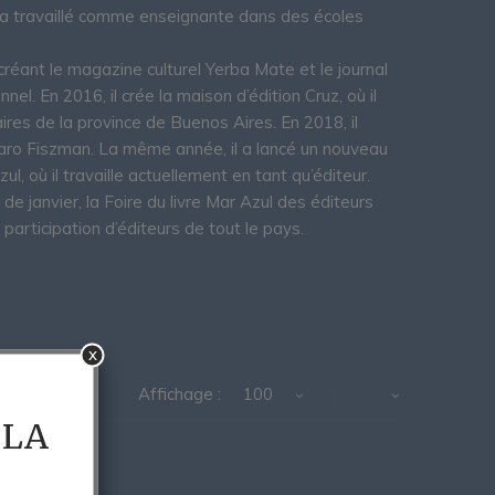
e a travaillé comme enseignante dans des écoles
créant le magazine culturel Yerba Mate et le journal
nnel. En 2016, il crée la maison d’édition Cruz, où il
laires de la province de Buenos Aires. En 2018, il
autaro Fiszman. La même année, il a lancé un nouveau
zul, où il travaille actuellement en tant qu’éditeur.
de janvier, la Foire du livre Mar Azul des éditeurs
 participation d’éditeurs de tout le pays.
x
Affichage :
100
 LA