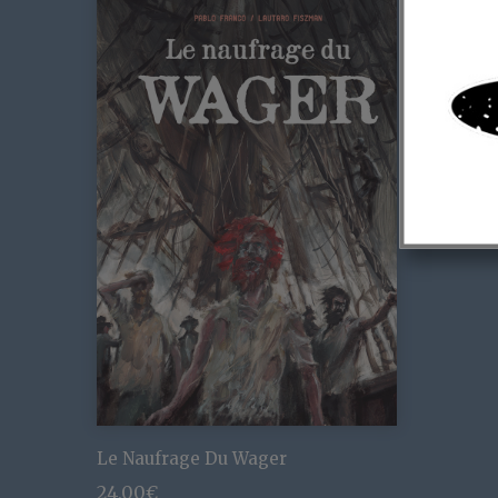
Le Naufrage Du Wager
24,00
€