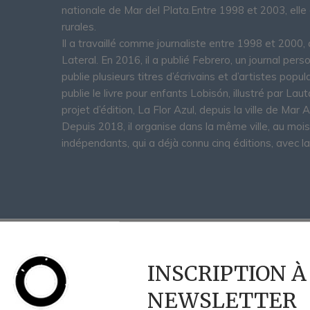
nationale de Mar del Plata.Entre 1998 et 2003, ell
rurales.
Il a travaillé comme journaliste entre 1998 et 2000, 
Lateral. En 2016, il a publié Febrero, un journal perso
publie plusieurs titres d’écrivains et d’artistes popu
publie le livre pour enfants Lobisón, illustré par L
projet d’édition, La Flor Azul, depuis la ville de Mar A
Depuis 2018, il organise dans la même ville, au mois 
indépendants, qui a déjà connu cinq éditions, avec la
INSCRIPTION À
NEWSLETTER