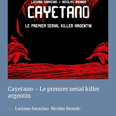
Cayetano – Le premier serial killer
argentin
par
Luciano Saracino
Nicolas Brondo