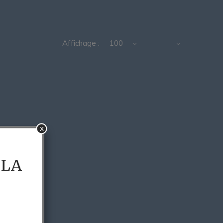
Affichage :
100
x
 LA