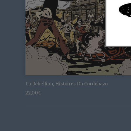
La Rébellion, Histoires Du Cordobazo
22,00
€