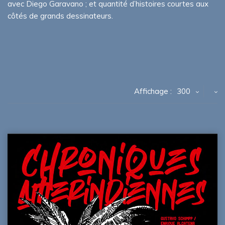
avec Diego Garavano ; et quantité d’histoires courtes aux
côtés de grands dessinateurs.
Affichage :
300