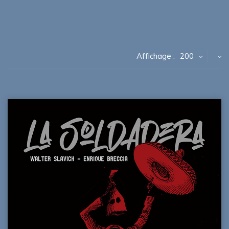
Affichage :
200