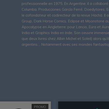
professionnelle en 1975. En Argentine, il a collaboré 
Columba, Producciones García Ferré, Doedytores, Edi
le cofondateur et codirecteur de la revue Hacha. Il
Group, Dark Horse Comics, Eclipse et Moonstone a
Apocalypse en Angleterre; pour Lancio, Eura et Aure
India et Graphics India en Inde. Son oeuvre immense 
que deux livres chez Albin Michel et Soleil) alors q
argentins… Notamment avec ses mondes fantastique
PROMO