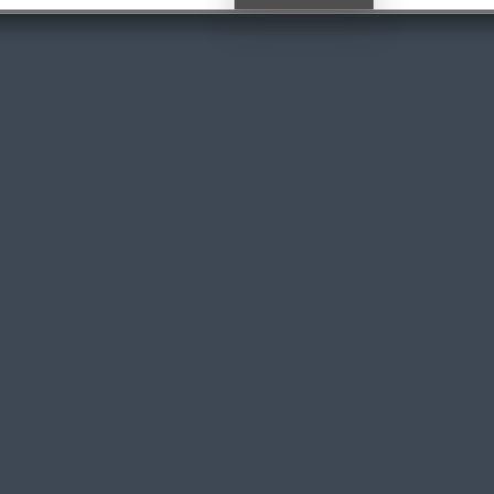
nitial
actuel
tait :
est :
9,00€.
55,00€.