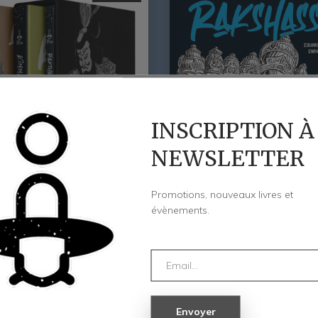
INSCRIPTION À
NEWSLETTER
Promotions, nouveaux livres et
évènements.
 Aventures Orientales
Rakshassas
e
Le
5,00
€
18,00
€
rix
prix