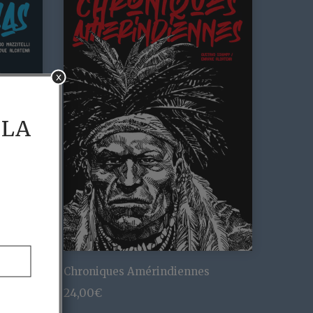
x
 LA
Chroniques Amérindiennes
24,00
€