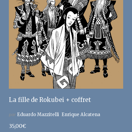
La fille de Rokubei + coffret
par
Eduardo Mazzitelli
Enrique Alcatena
35,00
€