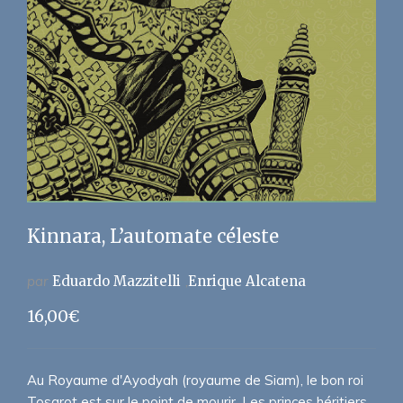
Kinnara, L’automate céleste
par
Eduardo Mazzitelli
Enrique Alcatena
16,00
€
Au Royaume d'Ayodyah (royaume de Siam), le bon roi
Tosarot est sur le point de mourir. Les princes héritiers