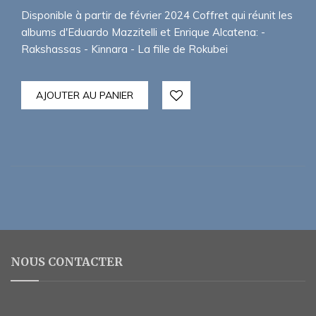
était :
est :
Disponible à partir de février 2024 Coffret qui réunit les
69,00€.
55,00€.
albums d'Eduardo Mazzitelli et Enrique Alcatena: -
Rakshassas - Kinnara - La fille de Rokubei
AJOUTER AU PANIER
NOUS CONTACTER