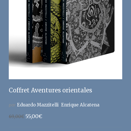
Coffret Aventures orientales
par
Eduardo Mazzitelli
Enrique Alcatena
Le
Le
55,00
€
69,00
€
prix
prix
initial
actuel