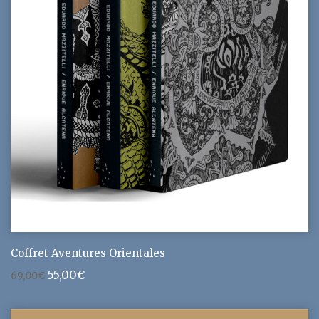
Coffret Aventures Orientales
Le
Le
55,00
€
69,00
€
prix
prix
initial
actuel
était :
est :