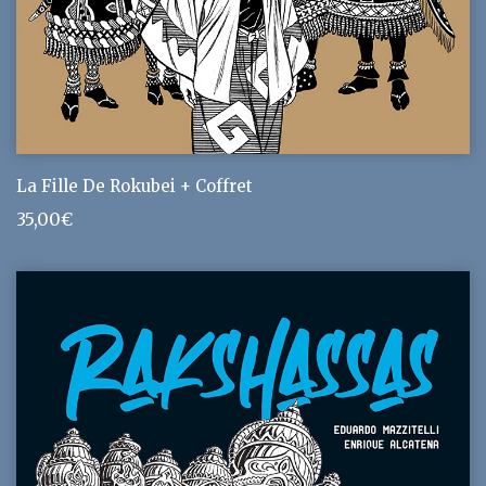
La Fille De Rokubei + Coffret
35,00
€