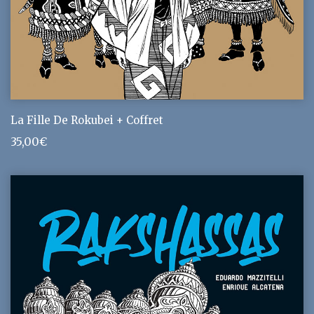
La Fille De Rokubei + Coffret
35,00
€