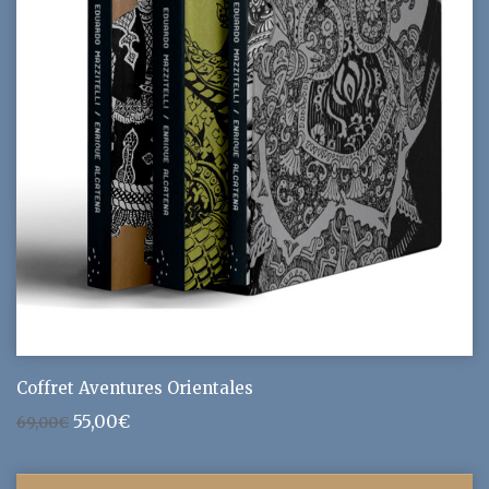
Coffret Aventures Orientales
Le
Le
55,00
€
69,00
€
prix
prix
initial
actuel
était :
est :