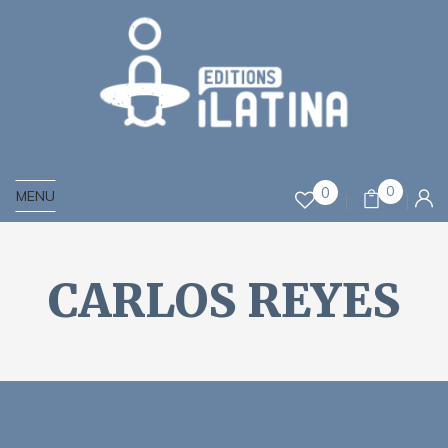
0
0
MENU
CARLOS REYES