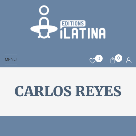
0
0
MENU
CARLOS REYES