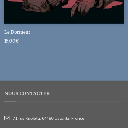
Le Dormeur
15,00
€
NOUS CONTACTER
71 rue Kiroleta, 64480 Ustaritz, France