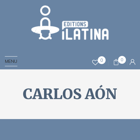
0
0
MENU
CARLOS AÓN