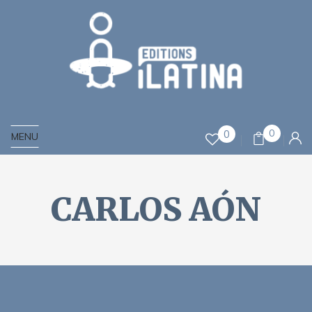
0
0
MENU
CARLOS AÓN