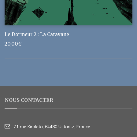
Le Dormeur 2 : La Caravane
20,00
€
NOUS CONTACTER
71 rue Kiroleta, 64480 Ustaritz, France