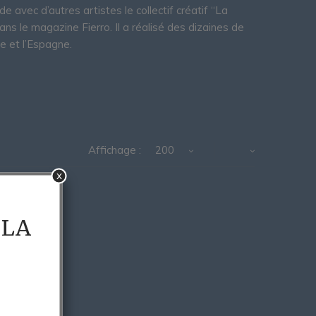
nde avec d’autres artistes le collectif créatif “La
ans le magazine Fierro. Il a réalisé des dizaines de
ée et l’Espagne.
Affichage :
200
x
 LA