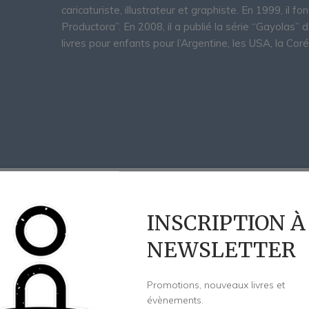
caricaturiste, illustrateur et graphiste. En 1999, il fo
Productora”. En 2008, il a publié la série “Gayolas” d
livres pour enfants pour l’Argentine, les USA, la Cor
INSCRIPTION À
NEWSLETTER
Promotions, nouveaux livres et
évènements.