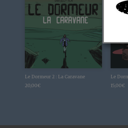
Le Dormeur 2 : La Caravane
Le Dor
20,00
€
15,00
€