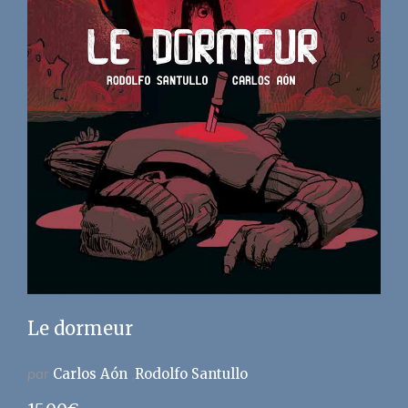
Le dormeur
par
Carlos Aón
Rodolfo Santullo