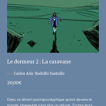
Le dormeur 2 : La caravane
par
Carlos Aón
Rodolfo Santullo
20,00
€
Dans ce désert postapocalyptique qu’est devenu le
monde, l’immeuble n’est plus un refuge. Toutes leurs