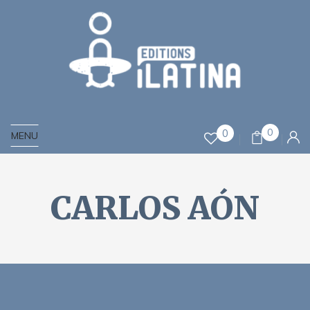
0
0
MENU
CARLOS AÓN