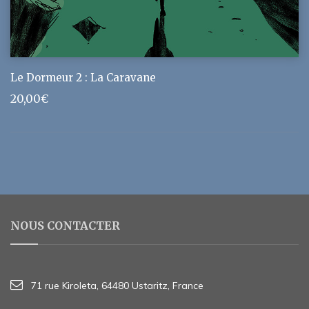
Le Dormeur 2 : La Caravane
20,00
€
NOUS CONTACTER
71 rue Kiroleta, 64480 Ustaritz, France