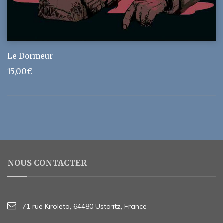
Le Dormeur
15,00
€
NOUS CONTACTER
71 rue Kiroleta, 64480 Ustaritz, France