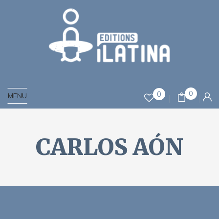
0
0
MENU
CARLOS AÓN