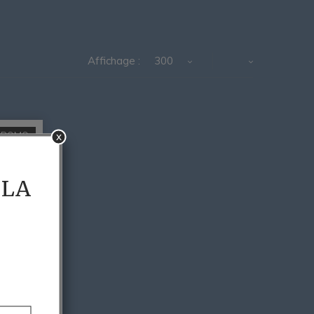
Affichage :
300
x
PROMO
 LA