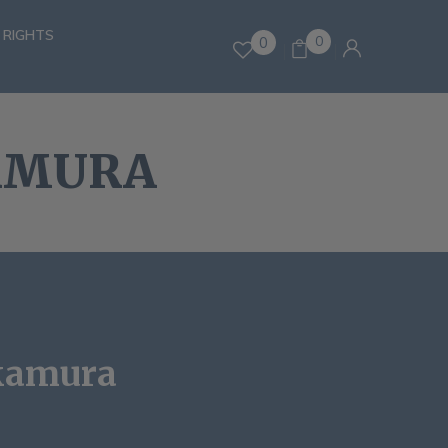
 RIGHTS
0
0
AMURA
kamura