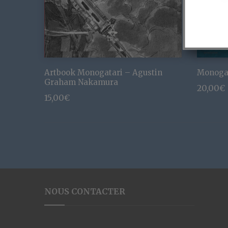
Artbook Monogatari – Agustin
Monoga
Graham Nakamura
20,00
€
15,00
€
NOUS CONTACTER