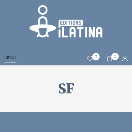
0
0
MENU
SF