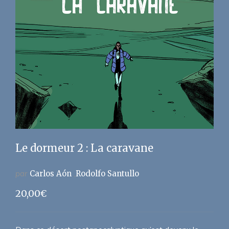
Le dormeur 2 : La caravane
par
Carlos Aón
Rodolfo Santullo
20,00
€