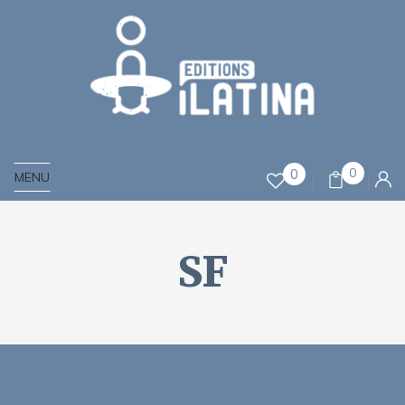
0
0
MENU
SF