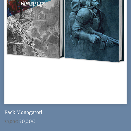
Pack Monogatori
Le
Le
30,00
€
35,00
€
prix
prix
initial
actuel