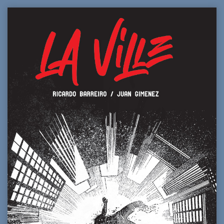
était :
est :
35,00€.
30,00€.