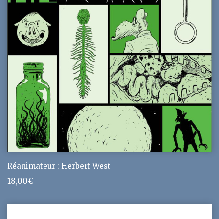
Réanimateur : Herbert West
18,00
€