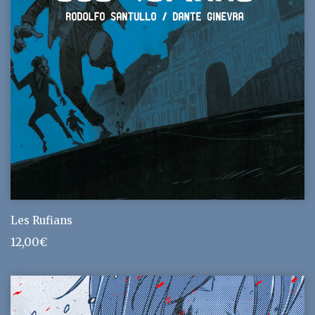
Les Rufians
12,00
€