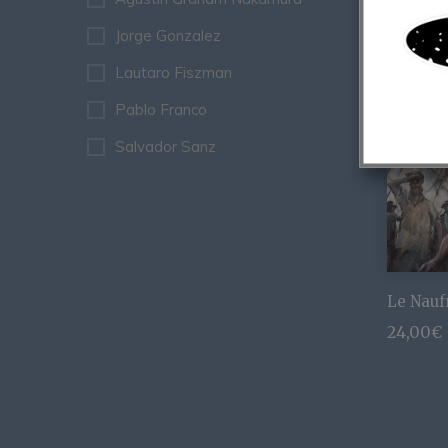
Jorge Gonzalez
Lautaro Fiszman
Pablo Franco
Salvador Sanz
Le Nauf
24,00
€