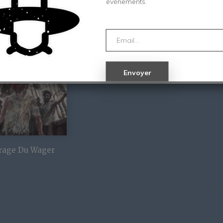
évènements.
rage Du Wager