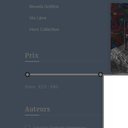
Novela Gráfica
Vía Libre
Hors Collection
Prix
Entre :
€
15
- €
60
Artbook
Agusti
Nakamu
Auteurs
15,00
€
Agustin Graham Nakamura