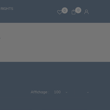
 RIGHTS
0
0
N
Affichage :
100