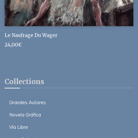
Le Naufrage Du Wager
24,00
€
Collections
Grandes Autores
Novela Gráfica
Vía Libre