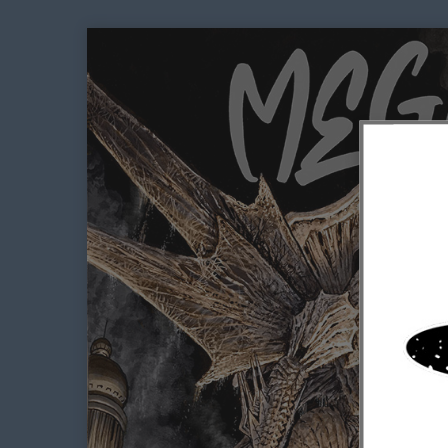
initial
actuel
était :
est :
72,00€.
65,00€.