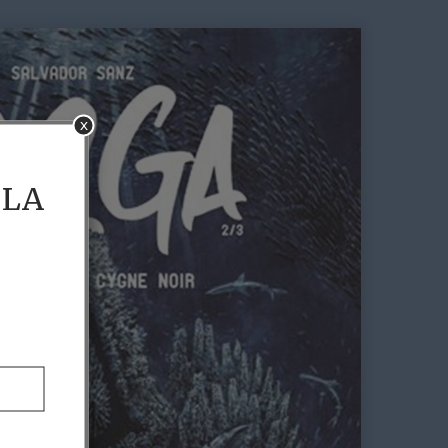
x
 LA