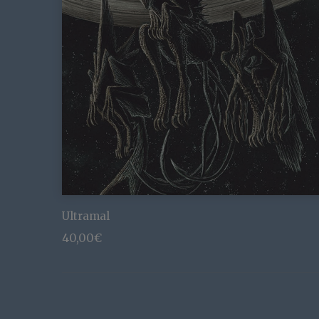
Ultramal
40,00
€