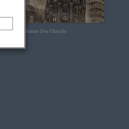
EGA 3 : La Danse Des Chacals
5,00
€