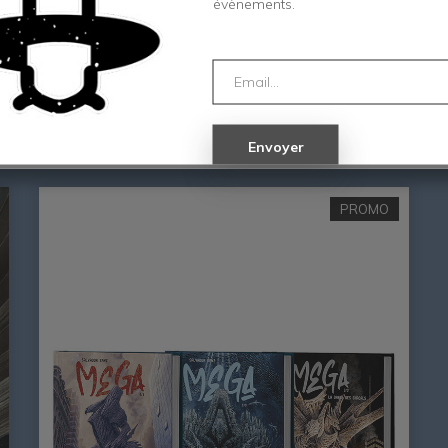
évènements.
MEGA 2, Le Réveil Du Cygne Noir
M
25,00
€
2
PROMO