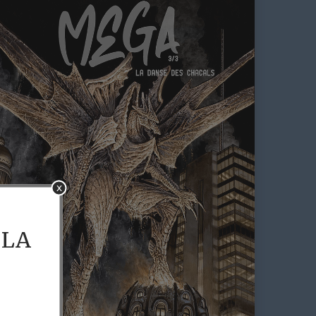
x
 LA