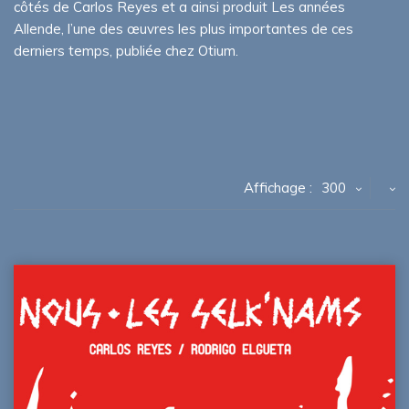
côtés de Carlos Reyes et a ainsi produit Les années
Allende, l’une des œuvres les plus importantes de ces
derniers temps, publiée chez Otium.
Affichage :
300