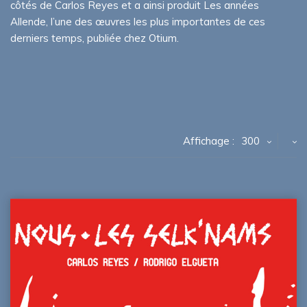
côtés de Carlos Reyes et a ainsi produit Les années
Allende, l’une des œuvres les plus importantes de ces
derniers temps, publiée chez Otium.
Affichage :
300