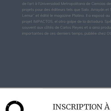
de l’art à l’Universidad Metropolitana de Ciencias d
projets pour des éditeurs tels que Salo, Arrayán et 
Lemur” et édité le magazine Platino. Il a exposé a
projet IMPACTOS, el otro golpe de la dictadura. Spécia
souvent aux côtés de Carlos Reyes et a ainsi produi
importantes de ces derniers temps, publiée chez Ot
INSCRIPTION À