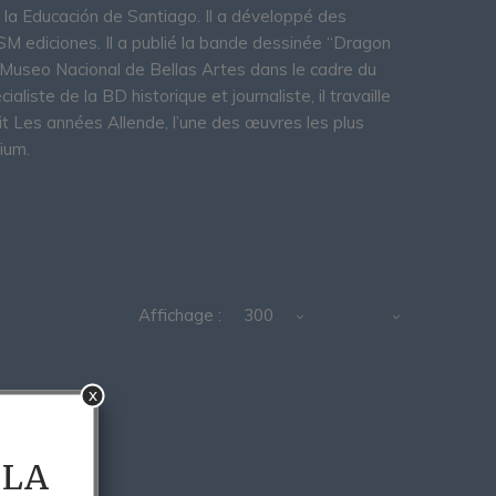
e la Educación de Santiago. Il a développé des
SM ediciones. Il a publié la bande dessinée “Dragon
u Museo Nacional de Bellas Artes dans le cadre du
liste de la BD historique et journaliste, il travaille
t Les années Allende, l’une des œuvres les plus
ium.
Affichage :
300
x
 LA