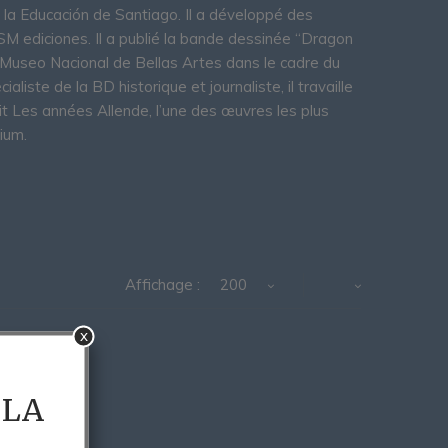
e la Educación de Santiago. Il a développé des
SM ediciones. Il a publié la bande dessinée “Dragon
u Museo Nacional de Bellas Artes dans le cadre du
liste de la BD historique et journaliste, il travaille
t Les années Allende, l’une des œuvres les plus
ium.
Affichage :
200
x
 LA