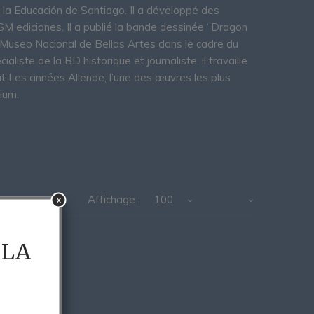
e la Educación de Santiago. Il a développé des
SM ediciones. Il a publié la bande dessinée “Dragon
u Museo Nacional de Bellas Artes dans le cadre du
liste de la BD historique et journaliste, il travaille
t Les années Allende, l’une des œuvres les plus
ium.
x
Affichage :
100
 LA