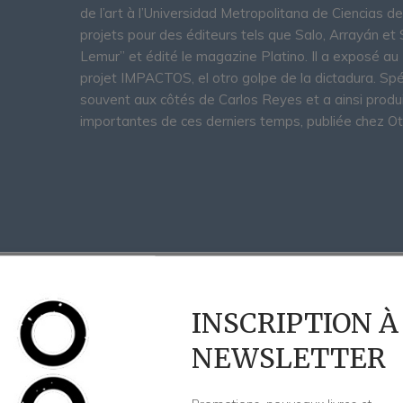
de l’art à l’Universidad Metropolitana de Ciencias d
projets pour des éditeurs tels que Salo, Arrayán et 
Lemur” et édité le magazine Platino. Il a exposé a
projet IMPACTOS, el otro golpe de la dictadura. Spécia
souvent aux côtés de Carlos Reyes et a ainsi produi
importantes de ces derniers temps, publiée chez Ot
INSCRIPTION À
NEWSLETTER