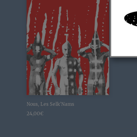
Nous, Les Selk’Nams
24,00
€