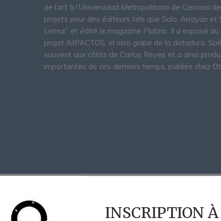
de l’art à l’Universidad Metropolitana de Ciencias d
projets pour des éditeurs tels que Salo, Arrayán et 
Lemur” et édité le magazine Platino. Il a exposé a
projet IMPACTOS, el otro golpe de la dictadura. Spécia
souvent aux côtés de Carlos Reyes et a ainsi produi
importantes de ces derniers temps, publiée chez Ot
INSCRIPTION À