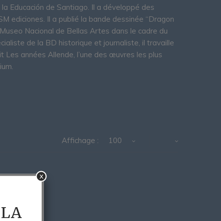
e la Educación de Santiago. Il a développé des
SM ediciones. Il a publié la bande dessinée “Dragon
u Museo Nacional de Bellas Artes dans le cadre du
liste de la BD historique et journaliste, il travaille
t Les années Allende, l’une des œuvres les plus
ium.
Affichage :
100
x
 LA