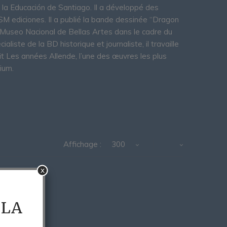
e la Educación de Santiago. Il a développé des
SM ediciones. Il a publié la bande dessinée “Dragon
u Museo Nacional de Bellas Artes dans le cadre du
liste de la BD historique et journaliste, il travaille
t Les années Allende, l’une des œuvres les plus
ium.
Affichage :
300
x
 LA