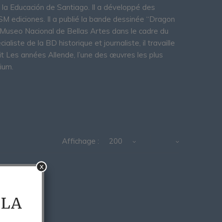
e la Educación de Santiago. Il a développé des
SM ediciones. Il a publié la bande dessinée “Dragon
u Museo Nacional de Bellas Artes dans le cadre du
liste de la BD historique et journaliste, il travaille
t Les années Allende, l’une des œuvres les plus
ium.
Affichage :
200
x
 LA